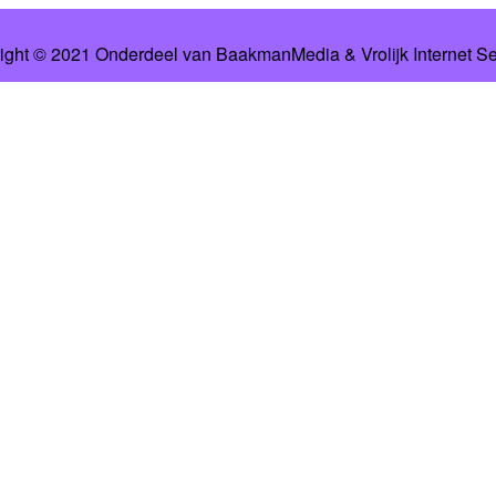
ight © 2021 Onderdeel van
BaakmanMedia
&
Vrolijk Internet S