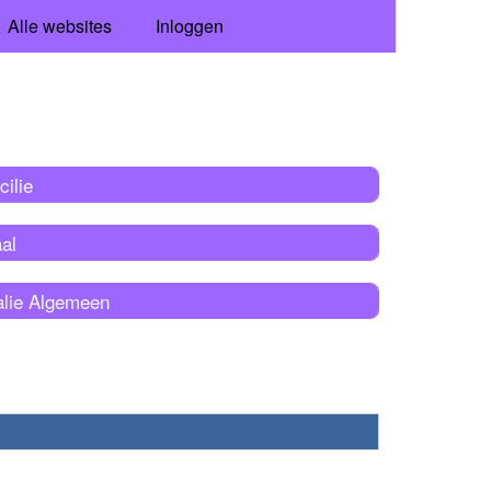
Alle websites
Inloggen
cilie
al
alie Algemeen