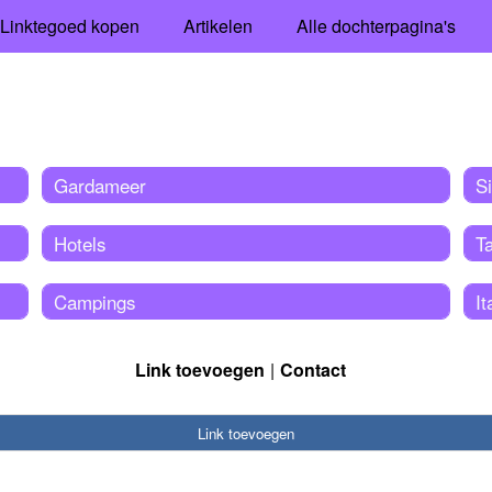
Linktegoed kopen
Artikelen
Alle dochterpagina's
Gardameer
Si
Hotels
Ta
Campings
It
Link toevoegen
Contact
Link toevoegen